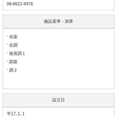
06-6622-4976
施設基準・加算
在薬
在調
後発調１
調基
調２
設立日
平17. 1. 1