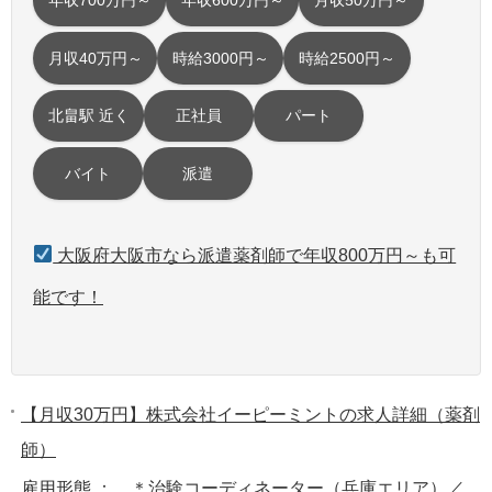
年収700万円～
年収600万円～
月収50万円～
月収40万円～
時給3000円～
時給2500円～
北畠駅 近く
正社員
パート
バイト
派遣
大阪府大阪市なら派遣薬剤師で年収800万円～も可
能です！
【月収30万円】株式会社イーピーミントの求人詳細（薬剤
師）
雇用形態 ： ＊治験コーディネーター（兵庫エリア）／