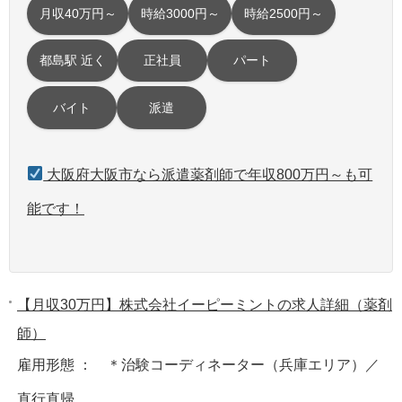
月収40万円～
時給3000円～
時給2500円～
都島駅 近く
正社員
パート
バイト
派遣
大阪府大阪市なら派遣薬剤師で年収800万円～も可
能です！
【月収30万円】株式会社イーピーミントの求人詳細（薬剤
師）
雇用形態 ： ＊治験コーディネーター（兵庫エリア）／
直行直帰