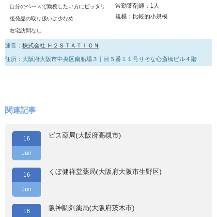
常勤薬剤師：1人
自分のペースで勤務したい方にピッタリ
規模：比較的小規模
後発品の取り扱いは少なめ
在宅訪問なし
運営：
株式会社 Ｈ２ＳＴＡＴＩＯＮ
住所：大阪府大阪市中央区南船場３丁目５番１１号りそな心斎橋ビル４階
関連記事
ビス薬局(大阪府高槻市)
16
Jun
くぼ健祥堂薬局(大阪府大阪市生野区)
16
Jun
阪神調剤薬局(大阪府茨木市)
16