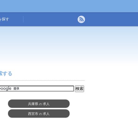
を探す
索する
兵庫県
求人
の
西宮市
求人
の