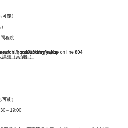
円も可能）
出）
7時間程度
ent/themes/chill_tcd016/single.php
tered in
on line
804
人詳細（薬剤師）
円も可能）
30～19:00