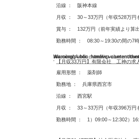
沿線 ： 阪神本線
月収 ： 30～33万円（年収528万
賞与 ： 132万円（前年実績より算
勤務時間 ： 08:30～19:30の間の
Warning
/home/acdmy/yaku-rec.com/public_html/wp-cont
: A non-numeric value encoun
【月収33万円】有限会社 工神の求
雇用形態 ： 薬剤師
勤務地 ： 兵庫県西宮市
沿線 ： 西宮駅
月収 ： 33～33万円（年収396万
勤務時間 ： 1）09:00～12:302）16: