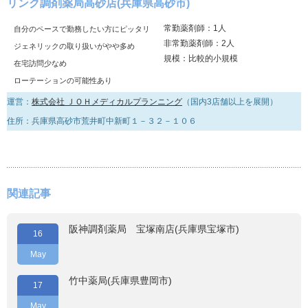
リンク調剤薬局高砂店(兵庫県高砂市)
常勤薬剤師：1人
自分のペースで勤務したい方にピッタリ
非常勤薬剤師：2人
ジェネリックの取り扱いがやや多め
規模：比較的小規模
在宅訪問少なめ
ローテーションの可能性あり
運営：
株式会社 ＪＯＨメディカルプランニング
（国内3店舗以上を展開）
住所：兵庫県高砂市荒井町中新町１－３２－１０６
関連記事
阪神調剤薬局 宝塚南店(兵庫県宝塚市)
16
May
竹中薬局(兵庫県豊岡市)
17
May