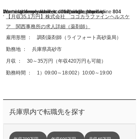
Warning
/home/acdmy/yaku-rec.com/public_html/wp-content/themes/chill_tcd016/single.php
: A non-numeric value encountered in
on line
804
【月収35.1万円】株式会社 ココカラファインヘルスケ
ア 関西事務所の求人詳細（薬剤師）
雇用形態 ： 調剤薬剤師（ライフォート高砂薬局）
勤務地 ： 兵庫県高砂市
月収 ： 30～35万円（年収420万円も可能）
勤務時間 ： 1）09:00～18:002）10:00～19:00
兵庫県内で転職先を探す