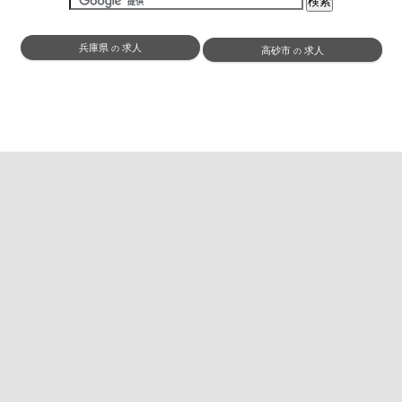
兵庫県
求人
の
高砂市
求人
の