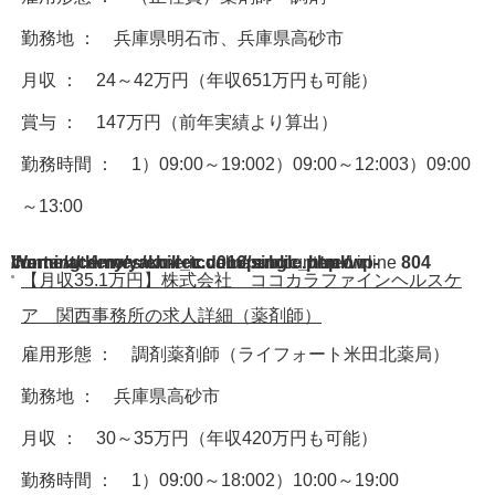
勤務地 ： 兵庫県明石市、兵庫県高砂市
月収 ： 24～42万円（年収651万円も可能）
賞与 ： 147万円（前年実績より算出）
勤務時間 ： 1）09:00～19:002）09:00～12:003）09:00
～13:00
Warning
/home/acdmy/yaku-rec.com/public_html/wp-content/themes/chill_tcd016/single.php
: A non-numeric value encountered in
on line
804
【月収35.1万円】株式会社 ココカラファインヘルスケ
ア 関西事務所の求人詳細（薬剤師）
雇用形態 ： 調剤薬剤師（ライフォート米田北薬局）
勤務地 ： 兵庫県高砂市
月収 ： 30～35万円（年収420万円も可能）
勤務時間 ： 1）09:00～18:002）10:00～19:00