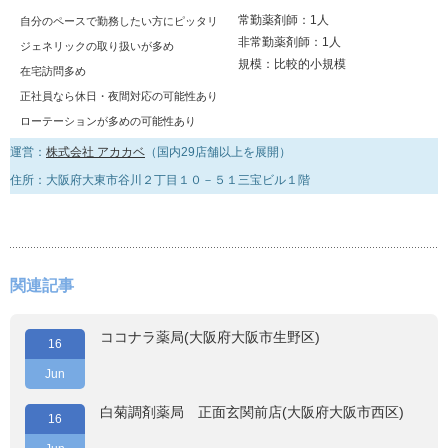
常勤薬剤師：1人
自分のペースで勤務したい方にピッタリ
非常勤薬剤師：1人
ジェネリックの取り扱いが多め
規模：比較的小規模
在宅訪問多め
正社員なら休日・夜間対応の可能性あり
ローテーションが多めの可能性あり
運営：
株式会社 アカカベ
（国内29店舗以上を展開）
住所：大阪府大東市谷川２丁目１０－５１三宝ビル１階
関連記事
ココナラ薬局(大阪府大阪市生野区)
16
Jun
白菊調剤薬局 正面玄関前店(大阪府大阪市西区)
16