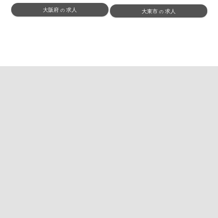
大阪府
求人
の
大東市
求人
の