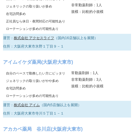
非常勤薬剤師：1人
ジェネリックの取り扱いが多め
規模：比較的小規模
在宅訪問多め
正社員なら休日・夜間対応の可能性あり
ローテーションが多めの可能性あり
運営：
株式会社 アクセスライフ
（国内16店舗以上を展開）
住所：大阪府大東市氷野１丁目９－１
アイムイケダ薬局(大阪府大東市)
常勤薬剤師：1人
自分のペースで勤務したい方にピッタリ
非常勤薬剤師：3人
ジェネリックの取り扱いがやや多め
規模：比較的小規模
在宅訪問多め
ローテーションが多めの可能性あり
運営：
株式会社 アイム
（国内5店舗以上を展開）
住所：大阪府大東市寺川５丁目１－１
アカカベ薬局 谷川店(大阪府大東市)