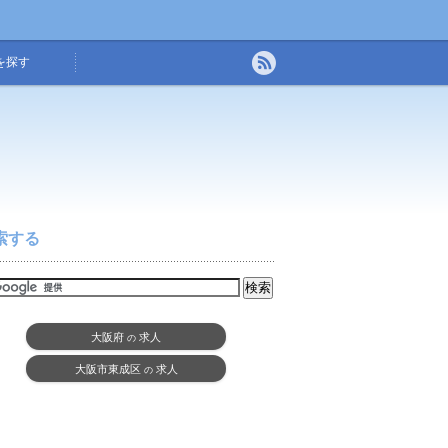
を探す
索する
大阪府
求人
の
大阪市東成区
求人
の