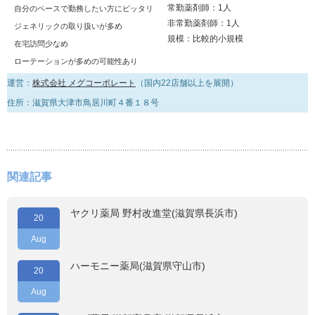
常勤薬剤師：1人
自分のペースで勤務したい方にピッタリ
非常勤薬剤師：1人
ジェネリックの取り扱いが多め
規模：比較的小規模
在宅訪問少なめ
ローテーションが多めの可能性あり
運営：
株式会社 メグコーポレート
（国内22店舗以上を展開）
住所：滋賀県大津市鳥居川町４番１８号
関連記事
ヤクリ薬局 野村改進堂(滋賀県長浜市)
20
Aug
ハーモニー薬局(滋賀県守山市)
20
Aug