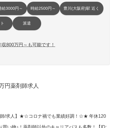
時給3000円～
時給2500円～
豊川(大阪府)駅 近く
イト
派遣
収800万円～も可能です！
3万円薬剤師求人
師/求人】★☆コロナ禍でも業績好調！☆★ 年休120
お買い物♪！薬剤師以外のキャリアパスも多数！【ID: