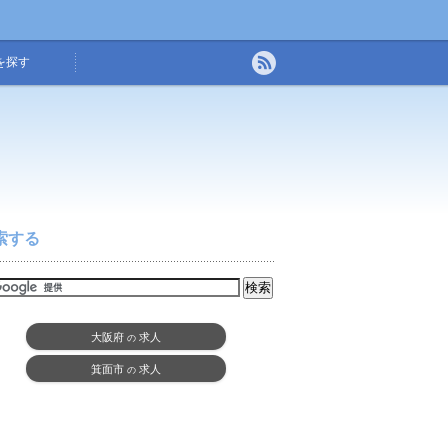
を探す
索する
大阪府
求人
の
箕面市
求人
の