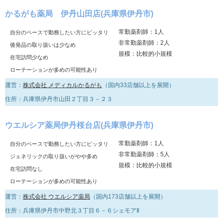
かるがも薬局 伊丹山田店(兵庫県伊丹市)
常勤薬剤師：1人
自分のペースで勤務したい方にピッタリ
非常勤薬剤師：2人
後発品の取り扱いは少なめ
規模：比較的小規模
在宅訪問少なめ
ローテーションが多めの可能性あり
運営：
株式会社 メディカルかるがも
（国内33店舗以上を展開）
住所：兵庫県伊丹市山田２丁目３－２３
ウエルシア薬局伊丹桜台店(兵庫県伊丹市)
常勤薬剤師：1人
自分のペースで勤務したい方にピッタリ
非常勤薬剤師：5人
ジェネリックの取り扱いがやや多め
規模：比較的小規模
在宅訪問なし
ローテーションが多めの可能性あり
運営：
株式会社 ウエルシア薬局
（国内173店舗以上を展開）
住所：兵庫県伊丹市中野北３丁目６－６シェモアⅡ