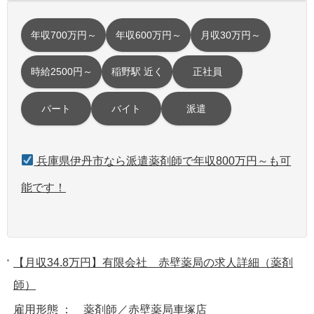
年収700万円～
年収600万円～
月収30万円～
時給2500円～
稲野駅 近く
正社員
パート
バイト
派遣
兵庫県伊丹市なら派遣薬剤師で年収800万円～も可
能です！
【月収34.8万円】有限会社 赤壁薬局の求人詳細（薬剤
師）
雇用形態 ： 薬剤師／赤壁薬局車塚店