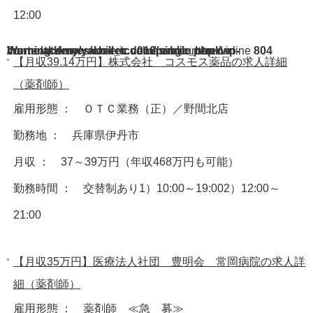
12:00
Warning
/home/acdmy/yaku-rec.com/public_html/wp-content/themes/chill_tcd016/single.php
: A non-numeric value encountered in
on line
804
【月収39.14万円】株式会社 コスモス薬品の求人詳細
（薬剤師）
雇用形態 ： ＯＴＣ業務（正）／野間北店
勤務地 ： 兵庫県伊丹市
月収 ： 37～39万円（年収468万円も可能）
勤務時間 ： 交替制あり1）10:00～19:002）12:00～
21:00
【月収35万円】医療法人社団 豊明会 常岡病院の求人詳
細（薬剤師）
雇用形態 ： 薬剤師 ≪急 募≫