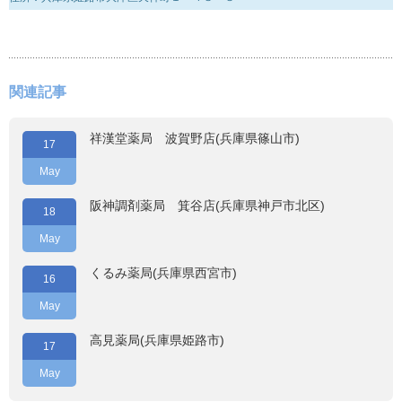
関連記事
祥漢堂薬局 波賀野店(兵庫県篠山市)
17
May
阪神調剤薬局 箕谷店(兵庫県神戸市北区)
18
May
くるみ薬局(兵庫県西宮市)
16
May
高見薬局(兵庫県姫路市)
17
May