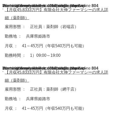
Warning
/home/acdmy/yaku-rec.com/public_html/wp-content/themes/chill_tcd016/single.php
: A non-numeric value encountered in
on line
804
【月収45.8333万円】有限会社大伸ファーマシーの求人詳
細（薬剤師）
雇用形態 ： 正社員：薬剤師（岩端店）
勤務地 ： 兵庫県姫路市
月収 ： 41～45万円（年収540万円も可能）
勤務時間 ： 1）09:00～19:00
Warning
/home/acdmy/yaku-rec.com/public_html/wp-content/themes/chill_tcd016/single.php
: A non-numeric value encountered in
on line
804
【月収45.8333万円】有限会社大伸ファーマシーの求人詳
細（薬剤師）
雇用形態 ： 正社員：薬剤師（網干店）
勤務地 ： 兵庫県姫路市
月収 ： 41～45万円（年収540万円も可能）