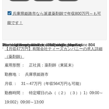
兵庫県姫路市なら派遣薬剤師で年収800万円～も可
能です！
Warning
/home/acdmy/yaku-rec.com/public_html/wp-content/themes/chill_tcd016/single.php
: A non-numeric value encountered in
on line
804
【月収47万円】有限会社ティーズカンパニーの求人詳細
（薬剤師）
雇用形態 ： 正社員：薬剤師（東延末）
勤務地 ： 兵庫県姫路市
月収 ： 31～47万円（年収564万円も可能）
勤務時間 ： 特定曜日のみ（（２）（３））1）09:00～
19:002）09:00～13:00