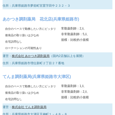
住所：兵庫県姫路市夢前町宮置字田中２３２－３
あかつき調剤薬局 花北店(兵庫県姫路市)
常勤薬剤師：2人
自分のペースで勤務したい方にピッタリ
非常勤薬剤師：5人
後発品の取り扱いは少なめ
規模：比較的小規模
在宅訪問なし
ローテーションの可能性あり
運営：
株式会社 あかつき調剤薬局
（国内2店舗以上を展開）
住所：兵庫県姫路市増位新町２丁目２７番地
てんま調剤薬局(兵庫県姫路市大津区)
常勤薬剤師：1人
自分のペースで勤務したい方にピッタリ
非常勤薬剤師：2人
後発品の取り扱いは少なめ
規模：比較的小規模
在宅訪問なし
運営：
株式会社 てんま調剤薬局
住所：兵庫県姫路市大津区天神町１－４８－８