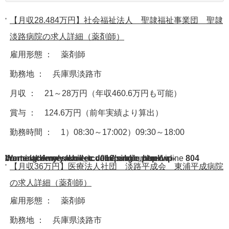
【月収28.484万円】社会福祉法人 聖隷福祉事業団 聖隷
淡路病院の求人詳細（薬剤師）
雇用形態 ： 薬剤師
勤務地 ： 兵庫県淡路市
月収 ： 21～28万円（年収460.6万円も可能）
賞与 ： 124.6万円（前年実績より算出）
勤務時間 ： 1）08:30～17:002）09:30～18:00
Warning
/home/acdmy/yaku-rec.com/public_html/wp-content/themes/chill_tcd016/single.php
: A non-numeric value encountered in
on line
804
【月収36万円】医療法人社団 淡路平成会 東浦平成病院
の求人詳細（薬剤師）
雇用形態 ： 薬剤師
勤務地 ： 兵庫県淡路市