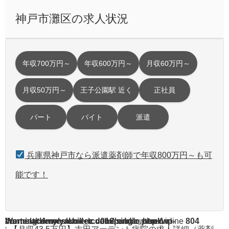
神戸市灘区の求人状況
年収700万円～
年収600万円～
月収60万円～
月収50万円～
王子公園駅 近く
正社員
パート
バイト
派遣
兵庫県神戸市なら派遣薬剤師で年収800万円～も可
能です！
Warning
/home/acdmy/yaku-rec.com/public_html/wp-content/themes/chill_tcd016/single.php
: A non-numeric value encountered in
on line
804