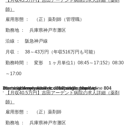
【月収43.5万円】吉田アーデント病院の求人詳細（薬剤
師）
雇用形態 ： （正）薬剤師（管理職）
勤務地 ： 兵庫県神戸市灘区
沿線 ： 阪急神戸線
月収 ： 38～43万円（年収516万円も可能）
勤務時間 ： 変形 １ヶ月単位1）08:45～17:152）08:30
～17:00
Warning
/home/acdmy/yaku-rec.com/public_html/wp-content/themes/chill_tcd016/single.php
: A non-numeric value encountered in
on line
804
【月収40.5万円】吉田アーデント病院の求人詳細（薬剤
師）
雇用形態 ： （正）薬剤師
勤務地 ： 兵庫県神戸市灘区