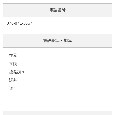
電話番号
078-871-3667
施設基準・加算
在薬
在調
後発調１
調基
調１