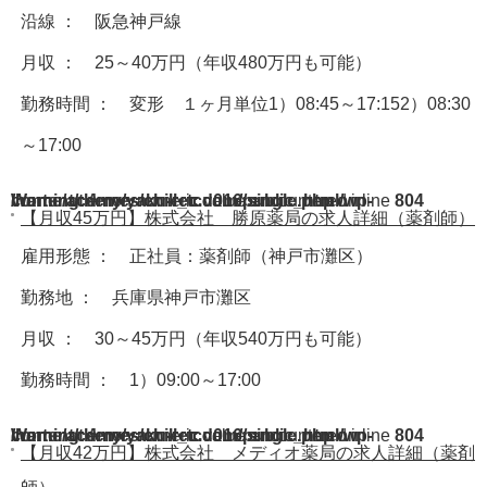
沿線 ： 阪急神戸線
月収 ： 25～40万円（年収480万円も可能）
勤務時間 ： 変形 １ヶ月単位1）08:45～17:152）08:30
～17:00
Warning
/home/acdmy/yaku-rec.com/public_html/wp-content/themes/chill_tcd016/single.php
: A non-numeric value encountered in
on line
804
【月収45万円】株式会社 勝原薬局の求人詳細（薬剤師）
雇用形態 ： 正社員：薬剤師（神戸市灘区）
勤務地 ： 兵庫県神戸市灘区
月収 ： 30～45万円（年収540万円も可能）
勤務時間 ： 1）09:00～17:00
Warning
/home/acdmy/yaku-rec.com/public_html/wp-content/themes/chill_tcd016/single.php
: A non-numeric value encountered in
on line
804
【月収42万円】株式会社 メディオ薬局の求人詳細（薬剤