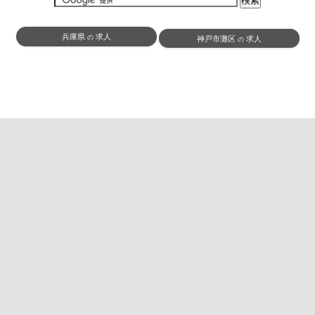
兵庫県
求人
の
神戸市灘区
求人
の