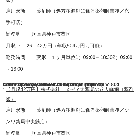
師）
雇用形態 ： 薬剤師（処方箋調剤に係る薬剤師業務／永
手町店）
勤務地 ： 兵庫県神戸市灘区
月収 ： 26～42万円（年収504万円も可能）
勤務時間 ： 変形 １ヶ月単位1）09:00～18:302）09:00
～13:00
Warning
/home/acdmy/yaku-rec.com/public_html/wp-content/themes/chill_tcd016/single.php
: A non-numeric value encountered in
on line
804
【月収42万円】株式会社 メディオ薬局の求人詳細（薬剤
師）
雇用形態 ： 薬剤師（処方箋調剤に係る薬剤師業務／シ
ンワ薬局中央筋店）
勤務地 ： 兵庫県神戸市灘区