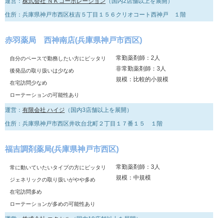
運営：
株式会社 ＮＫコーポレーション
（国内2店舗以上を展開）
住所：兵庫県神戸市西区枝吉５丁目１５６クリオコート西神戸 １階
赤羽薬局 西神南店(兵庫県神戸市西区)
常勤薬剤師：2人
自分のペースで勤務したい方にピッタリ
非常勤薬剤師：3人
後発品の取り扱いは少なめ
規模：比較的小規模
在宅訪問少なめ
ローテーションの可能性あり
運営：
有限会社 ハイジ
（国内3店舗以上を展開）
住所：兵庫県神戸市西区井吹台北町２丁目１７番１５ １階
福吉調剤薬局(兵庫県神戸市西区)
常勤薬剤師：3人
常に動いていたいタイプの方にピッタリ
規模：中規模
ジェネリックの取り扱いがやや多め
在宅訪問多め
ローテーションが多めの可能性あり