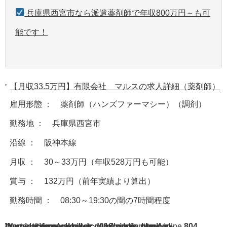
兵庫県西宮市なら派遣薬剤師で年収800万円～も可
能です！
【月収33.5万円】有限会社 マルスの求人詳細（薬剤師）
雇用形態 ： 薬剤師（ハンズファーマシー）（調剤）
勤務地 ： 兵庫県西宮市
沿線 ： 阪神本線
月収 ： 30～33万円（年収528万円も可能）
賞与 ： 132万円（前年実績より算出）
勤務時間 ： 08:30～19:30の間の7時間程度
Warning
/home/acdmy/yaku-rec.com/public_html/wp-content/themes/chill_tcd016/single.php
: A non-numeric value encountered in
on line
804