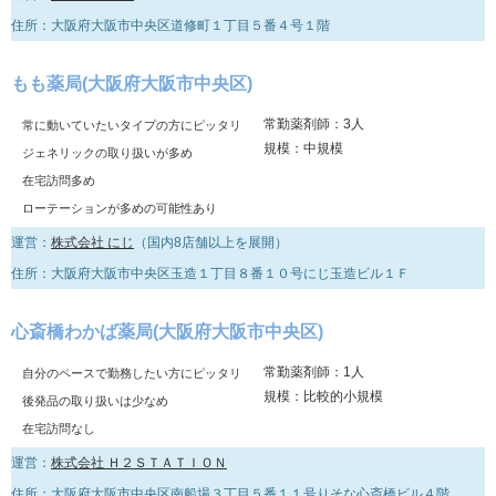
住所：大阪府大阪市中央区道修町１丁目５番４号１階
もも薬局(大阪府大阪市中央区)
常勤薬剤師：3人
常に動いていたいタイプの方にピッタリ
規模：中規模
ジェネリックの取り扱いが多め
在宅訪問多め
ローテーションが多めの可能性あり
運営：
株式会社 にじ
（国内8店舗以上を展開）
住所：大阪府大阪市中央区玉造１丁目８番１０号にじ玉造ビル１Ｆ
心斎橋わかば薬局(大阪府大阪市中央区)
常勤薬剤師：1人
自分のペースで勤務したい方にピッタリ
規模：比較的小規模
後発品の取り扱いは少なめ
在宅訪問なし
運営：
株式会社 Ｈ２ＳＴＡＴＩＯＮ
住所：大阪府大阪市中央区南船場３丁目５番１１号りそな心斎橋ビル４階