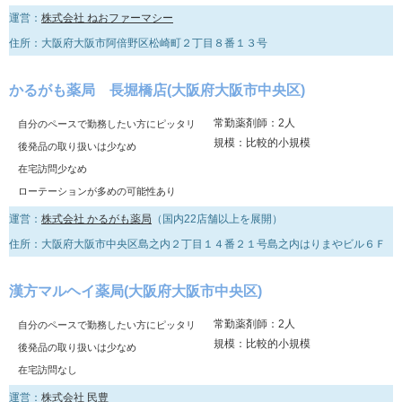
運営：
株式会社 ねおファーマシー
住所：大阪府大阪市阿倍野区松崎町２丁目８番１３号
かるがも薬局 長堀橋店(大阪府大阪市中央区)
常勤薬剤師：2人
自分のペースで勤務したい方にピッタリ
規模：比較的小規模
後発品の取り扱いは少なめ
在宅訪問少なめ
ローテーションが多めの可能性あり
運営：
株式会社 かるがも薬局
（国内22店舗以上を展開）
住所：大阪府大阪市中央区島之内２丁目１４番２１号島之内はりまやビル６Ｆ
漢方マルヘイ薬局(大阪府大阪市中央区)
常勤薬剤師：2人
自分のペースで勤務したい方にピッタリ
規模：比較的小規模
後発品の取り扱いは少なめ
在宅訪問なし
運営：
株式会社 民豊