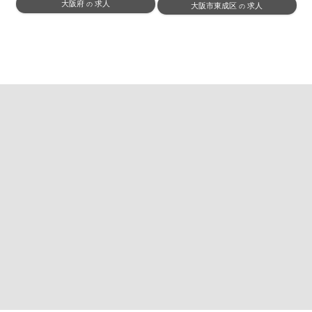
大阪府
求人
の
大阪市東成区
求人
の